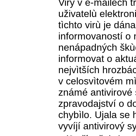
Viry v e-mailech tr
uživatelù elektron
tìchto virù je dán
informovaností o 
nenápadných škù
informovat o aktuá
nejvìtších hrozbác
v celosvìtovém mì
známé antivirové
zpravodajství o d
chybìlo. Ujala se 
vyvíjí antivirový