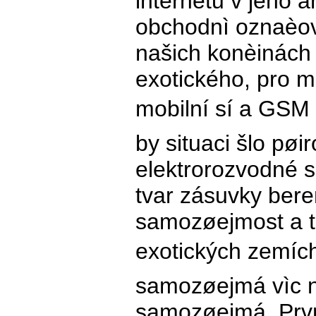
internetu v jeho 
obchodnì oznaèov
našich konèinách 
exotického, pro 
mobilní sí a GSM
by situaci šlo pøi
elektrorozvodné sí
tvar zásuvky ber
samozøejmost a t
exotických zemích 
samozøejmá vìc n
samozøejmá. První