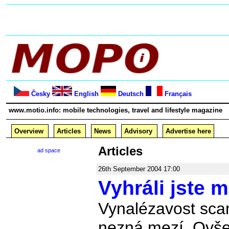
Česky
English
Deutsch
Français
www.motio.info: mobile technologies, travel and lifestyle magazine
Overview
Articles
News
Advisory
Advertise here
Articles
ad space
26th September 2004 17:00
Vyhráli jste m
Vynalézavost sc
nezná mezí. Ovše