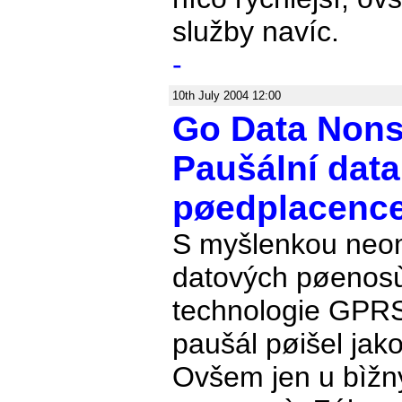
služby navíc.
-
10th July 2004 12:00
Go Data Nons
Paušální data
pøedplacenc
S myšlenkou ne
datových pøenos
technologie GPRS 
paušál pøišel jako
Ovšem jen u bìžný