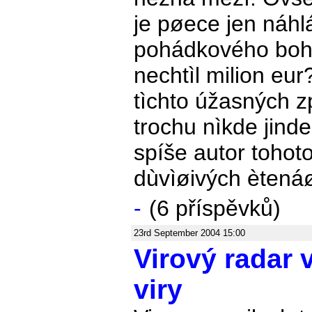
je pøece jen náh
pohádkového boha
nechtìl milion eu
tìchto úžasných z
trochu nìkde jinde
spíše autor toho
dùvìøivých ètenáø
-
(6 příspěvků)
23rd September 2004 15:00
Virový radar 
viry