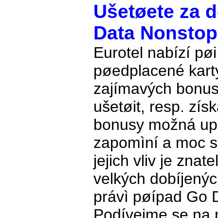
Ušetøete za d
Data Nonstop
Eurotel nabízí pøi
pøedplacené kart
zajímavých bonusù
ušetøit, resp. získ
bonusy možná upa
zapomìní a moc se
jejich vliv je znate
velkých dobíjenýc
právì pøípad Go 
Podívejme se na n