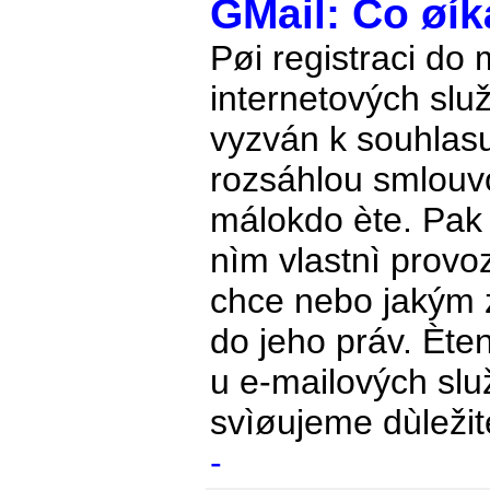
GMail: Co øí
Pøi registraci do
internetových slu
vyzván k souhlasu
rozsáhlou smlouvo
málokdo ète. Pak 
nìm vlastnì provoz
chce nebo jakým
do jeho práv. Ète
u e-mailových slu
svìøujeme dùležit
-