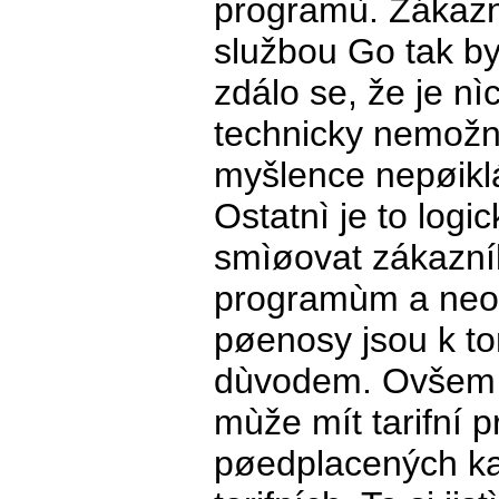
programù. Zákazn
službou Go tak by
zdálo se, že je n
technicky nemožné
myšlence nepøiklá
Ostatnì je to logic
smìøovat zákazník
programùm a neo
pøenosy jsou k to
dùvodem. Ovšem 
mùže mít tarifní 
pøedplacených kar