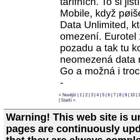
tarifních. To si ji
Mobile, když pøiš
Data Unlimited, 
omezení. Eurotel 
pozadu a tak tu 
neomezená data n
Go a možná i troc
-
< Novější
|
1
|
2
|
3
|
4
|
5
|
6
|
7
|
8
|
9
|
10
|
|
Starší >
Warning! This web site is u
pages are continuously upd