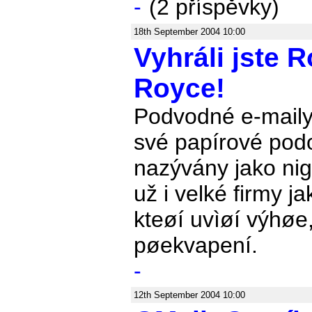
-
(2 příspěvky)
18th September 2004 10:00
Vyhráli jste R
Royce!
Podvodné e-maily,
své papírové pod
nazývány jako nige
už i velké firmy j
kteøí uvìøí výhøe
pøekvapení.
-
12th September 2004 10:00