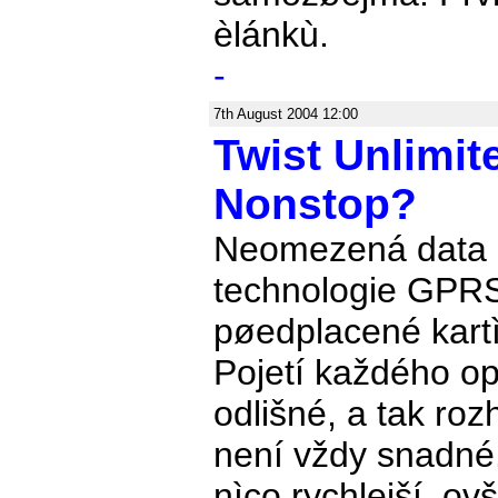
èlánkù.
-
7th August 2004 12:00
Twist Unlimi
Nonstop?
Neomezená data
technologie GPRS
pøedplacené kartì
Pojetí každého op
odlišné, a tak roz
není vždy snadné.
nìco rychlejší, o