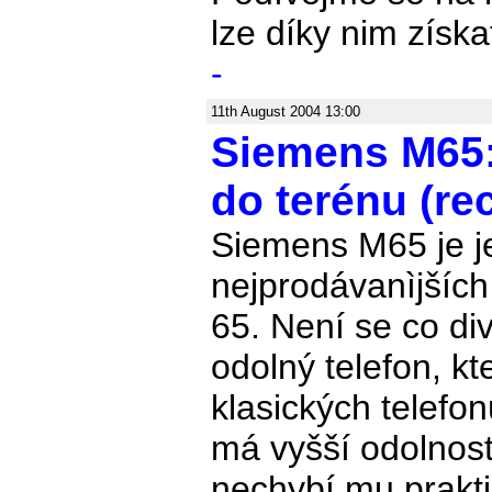
lze díky nim získa
-
11th August 2004 13:00
Siemens M65:
do terénu (re
Siemens M65 je j
nejprodávanìjších
65. Není se co div
odolný telefon, kt
klasických telefo
má vyšší odolnost
nechybí mu prakt