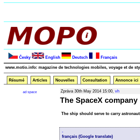
Česky
English
Deutsch
Français
www.motio.info: magazine de technologies mobiles, voyage et de sty
Résumé
Articles
Nouvelles
Consultation
Annonce ici
Zpráva
30th May 2014 15:00,
vh
ad space
The SpaceX company h
The ship should serve to carry astronaut
-
français (Google translate)