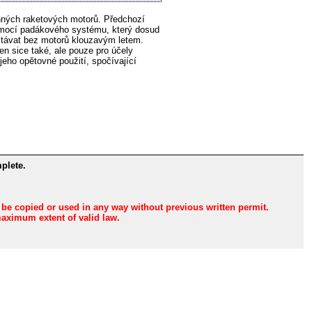
onných raketových motorů. Předchozí
pomocí padákového systému, který dosud
istávat bez motorů klouzavým letem.
n sice také, ale pouze pro účely
eho opětovné použití, spočívající
plete.
n be copied or used in any way without previous written permit.
maximum extent of valid law.