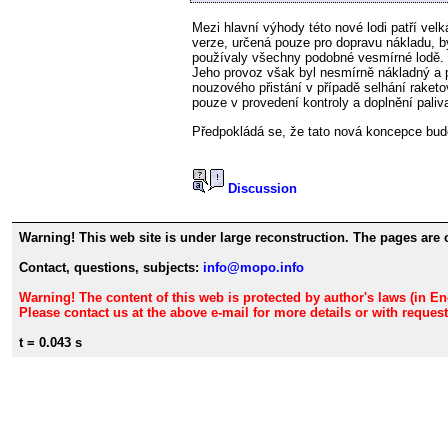
Mezi hlavní výhody této nové lodi patří ve
verze, určená pouze pro dopravu nákladu, 
používaly všechny podobné vesmírné lodě. V
Jeho provoz však byl nesmírně nákladný a p
nouzového přistání v případě selhání raket
pouze v provedení kontroly a doplnění paliv
Předpokládá se, že tato nová koncepce bude
Discussion
Warning! This web site is under large reconstruction. The pages are 
Contact, questions, subjects:
info@mopo.info
Warning! The content of this web is protected by author's laws (in E
Please contact us at the above e-mail for more details or with reque
t = 0.043 s