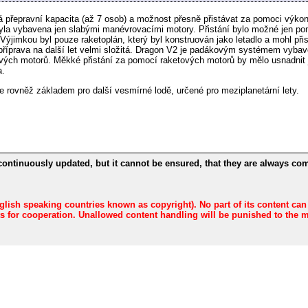
lká přepravní kapacita (až 7 osob) a možnost přesně přistávat za pomoci výk
byla vybavena jen slabými manévrovacími motory. Přistání bylo možné jen 
ýjimkou byl pouze raketoplán, který byl konstruován jako letadlo a mohl př
říprava na další let velmi složitá. Dragon V2 je padákovým systémem vybave
ových motorů. Měkké přistání za pomocí raketových motorů by mělo usnadnit j
a.
 rovněž základem pro další vesmírné lodě, určené pro meziplanetární lety.
continuously updated, but it cannot be ensured, that they are always com
nglish speaking countries known as copyright). No part of its content ca
sts for cooperation. Unallowed content handling will be punished to the 